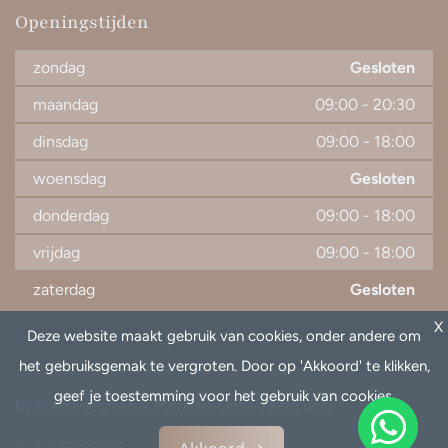
Openingstijden
zondag
Gesloten
maandag
09:00
-
20:30
dinsdag
09:00
-
18:00
woensdag
Gesloten
donderdag
09:00
-
18:00
vrijdag
09:00
-
18:00
zaterdag
Gesloten
X
Deze website maakt gebruik van cookies, onder andere om
het gebruiksgemak te vergroten. Door op 'Akkoord' te klikken,
geef je toestemming voor het gebruik van cookies.
by Massagepraktijk Medialis Ontwikkeld door